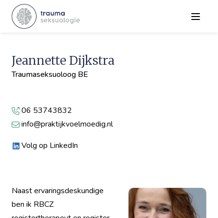
Menu
Jeannette Dijkstra
Traumaseksuoloog BE
06 53743832
info@praktijkvoelmoedig.nl
Volg op LinkedIn
Naast ervaringsdeskundige
ben ik RBCZ
registertherapeut en register