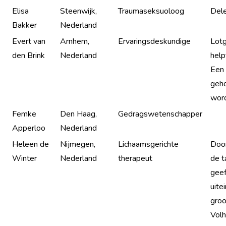
Elisa
Steenwijk,
Traumaseksuoloog
Dele
Bakker
Nederland
Evert van
Arnhem,
Ervaringsdeskundige
Lot
den Brink
Nederland
help
Een 
geho
wor
Femke
Den Haag,
Gedragswetenschapper
Apperloo
Nederland
Heleen de
Nijmegen,
Lichaamsgerichte
Door
Winter
Nederland
therapeut
de t
geef
uite
groo
Volh