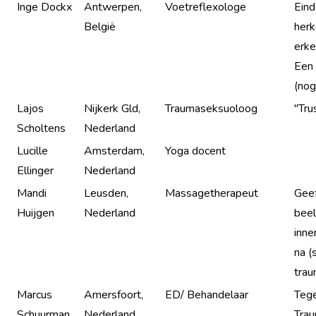
Inge Dockx
Antwerpen,
Voetreflexologe
Eind
België
herk
erke
Een 
(nog)
Lajos
Nijkerk Gld,
Traumaseksuoloog
"Tru
Scholtens
Nederland
Lucille
Amsterdam,
Yoga docent
Ellinger
Nederland
Mandi
Leusden,
Massagetherapeut
Geef
Huijgen
Nederland
beel
inne
na (
tra
Marcus
Amersfoort,
ED/ Behandelaar
Tege
Schuurman
Nederland
Tra