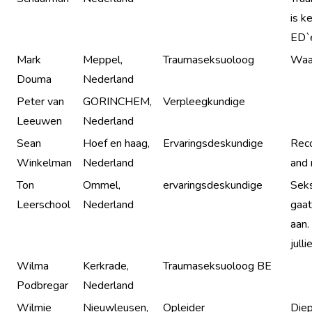
is k
ED`e
Mark
Meppel,
Traumaseksuoloog
Waa
Douma
Nederland
Peter van
GORINCHEM,
Verpleegkundige
Leeuwen
Nederland
Sean
Hoef en haag,
Ervaringsdeskundige
Reco
Winkelman
Nederland
and 
Ton
Ommel,
ervaringsdeskundige
Seks
Leerschool
Nederland
gaat
aan.
jull
Wilma
Kerkrade,
Traumaseksuoloog BE
Podbregar
Nederland
Wilmie
Nieuwleusen,
Opleider
Die