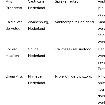
Ans
Castricum,
Spreker, auteur
Vind
Breetveld
Nederland
je n
zeg
Caitlin Van
Zwanenburg,
Vaktherapeut Beeldend
Sam
de Velde
Nederland
we d
hel
won
Cor van
Gouda,
Traumasekseksuoloog
Het 
Haaften
Nederland
wor
seks
Prat
Diana Arts
Nijmegen,
Ik werk in de thuiszorg.
Ik h
Nederland
ople
nog 
doen
werk